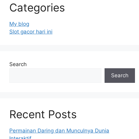
Categories
My blog
Slot gacor hari ini
Search
Search
Recent Posts
Permainan Daring dan Munculnya Dunia
Interaktif