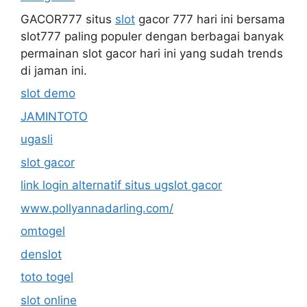
GACOR777 situs
slot
gacor 777 hari ini bersama
slot777 paling populer dengan berbagai banyak
permainan slot gacor hari ini yang sudah trends
di jaman ini.
slot demo
JAMINTOTO
ugasli
slot gacor
link login alternatif situs ugslot gacor
www.pollyannadarling.com/
omtogel
denslot
toto togel
slot online