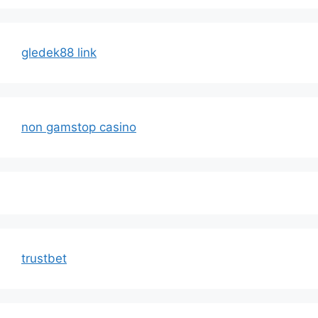
gledek88 link
non gamstop casino
trustbet