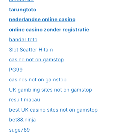
tarungtoto
nederlandse online casino
online casino zonder registratie
bandar toto
Slot Scatter Hitam
casino not on gamstop
PG99
casinos not on gamstop
UK gambling sites not on gamstop
result macau
best UK casino sites not on gamstop
bet88.ninja
suge789