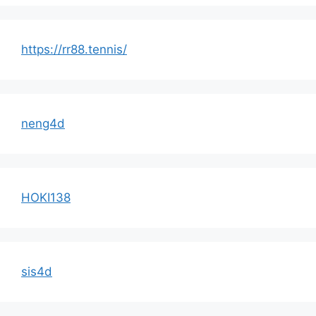
https://rr88.tennis/
neng4d
HOKI138
sis4d