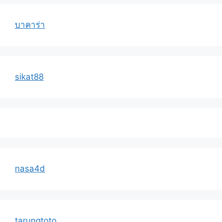
บาคาร่า
sikat88
nasa4d
tarungtoto