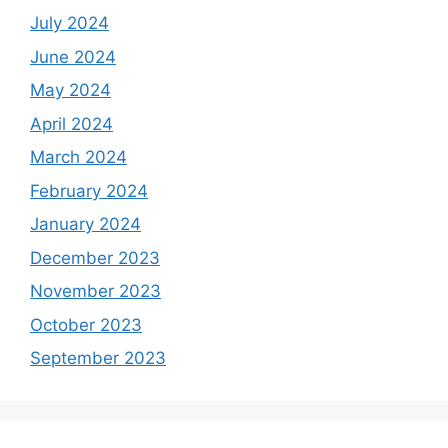
July 2024
June 2024
May 2024
April 2024
March 2024
February 2024
January 2024
December 2023
November 2023
October 2023
September 2023