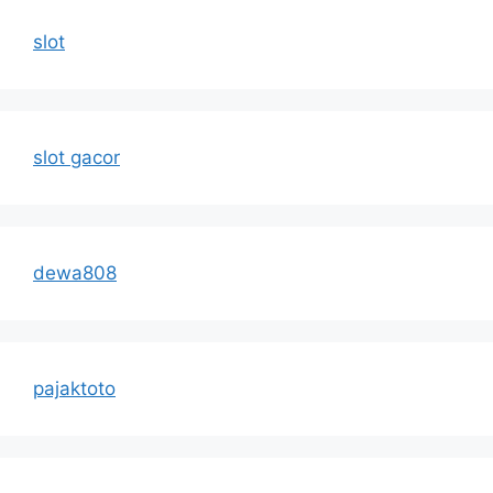
slot
slot gacor
dewa808
pajaktoto