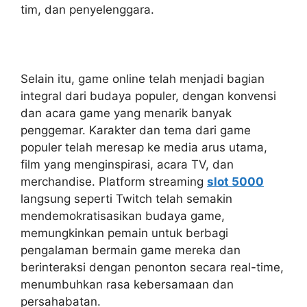
tim, dan penyelenggara.
Selain itu, game online telah menjadi bagian
integral dari budaya populer, dengan konvensi
dan acara game yang menarik banyak
penggemar. Karakter dan tema dari game
populer telah meresap ke media arus utama,
film yang menginspirasi, acara TV, dan
merchandise. Platform streaming
slot 5000
langsung seperti Twitch telah semakin
mendemokratisasikan budaya game,
memungkinkan pemain untuk berbagi
pengalaman bermain game mereka dan
berinteraksi dengan penonton secara real-time,
menumbuhkan rasa kebersamaan dan
persahabatan.