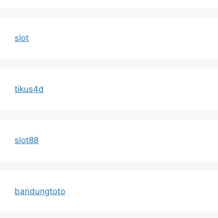
slot
tikus4d
slot88
bandungtoto