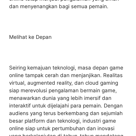
dan menyenangkan bagi semua pemain.
Melihat ke Depan
Seiring kemajuan teknologi, masa depan game
online tampak cerah dan menjanjikan. Realitas
virtual, augmented reality, dan cloud gaming
siap merevolusi pengalaman bermain game,
menawarkan dunia yang lebih imersif dan
interaktif untuk dijelajahi para pemain. Dengan
audiens yang terus berkembang dan sejumlah
besar platform dan teknologi, industri game
online siap untuk pertumbuhan dan inovasi
yang berkelanjutan di tahun-tahun mendatang,